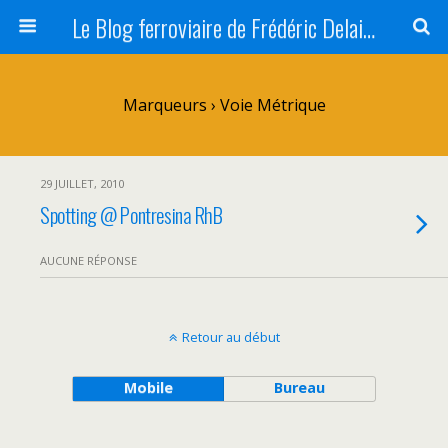
Le Blog ferroviaire de Frédéric Delaitre
Marqueurs › Voie Métrique
29 JUILLET, 2010
Spotting @ Pontresina RhB
AUCUNE RÉPONSE
Retour au début
Mobile
Bureau