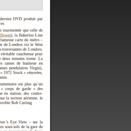
e dernier DVD produit par
es.
ns tourmentée que celle de
Street
), la Bakerloo Line
 fameuse carte du métro –
st de Londres via le West
n-traversantes de Londres,
n véritable cauchemar pour
de deux minutes trente. La
des rames de banlieue en
ames pendulaires Virgin),
e « 1972 Stock » rénovées,
nien.
cumentaire est plus qu’un
e « corps de garde » des
 en station, des contre-
ur la section aérienne, le
movible Rob Curling.
iver’s Eye View – sur la
 les sous-sols de la gare de