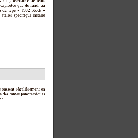
ty en provenance de leurs
exploitée que du lundi au
es du type « 1992 Stock »
atelier spécifique installé
s passent régulièrement en
une des rames panoramiques
 :