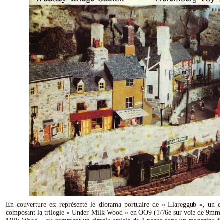
En couverture est représenté le diorama portuaire de « Llareggub », un 
composant la trilogie « Under Milk Wood » en OO9 (1/76e sur voie de 9m