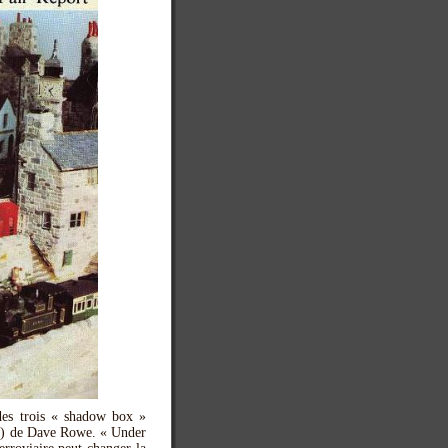
des trois « shadow box »
m) de Dave Rowe. « Under