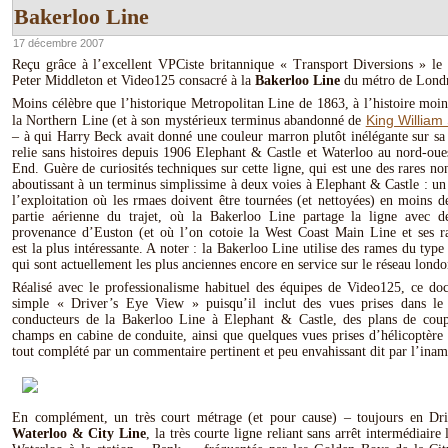
Bakerloo Line
17 décembre 2007
Reçu grâce à l’excellent VPCiste britannique « Transport Diversions » l
Peter Middleton et Video125 consacré à la
Bakerloo Line
du métro de Londr
Moins célèbre que l’historique Metropolitan Line de 1863, à l’histoire moi
King William 
la Northern Line (et à son mystérieux terminus abandonné de
– à qui Harry Beck avait donné une couleur marron plutôt inélégante sur sa
relie sans histoires depuis 1906 Elephant & Castle et Waterloo au nord-oue
End. Guère de curiosités techniques sur cette ligne, qui est une des rares no
aboutissant à un terminus simplissime à deux voies à Elephant & Castle : u
l’exploitation où les rmaes doivent être tournées (et nettoyées) en moins 
partie aérienne du trajet, où la Bakerloo Line partage la ligne avec 
provenance d’Euston (et où l’on cotoie la West Coast Main Line et ses r
est la plus intéressante. A noter : la Bakerloo Line utilise des rames du typ
qui sont actuellement les plus anciennes encore en service sur le réseau londo
Réalisé avec le professionalisme habituel des équipes de Video125, ce do
simple « Driver’s Eye View » puisqu’il inclut des vues prises dans l
conducteurs de la Bakerloo Line à Elephant & Castle, des plans de coupe
champs en cabine de conduite, ainsi que quelques vues prises d’hélicoptère s
tout complété par un commentaire pertinent et peu envahissant dit par l’ina
En complément, un très court métrage (et pour cause) – toujours en Dr
Waterloo & City Line
, la très courte ligne reliant sans arrêt intermédiaire