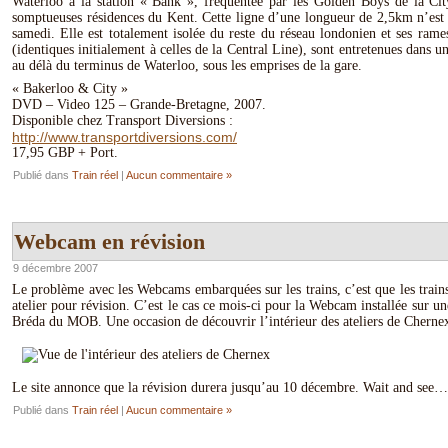
Waterloo à la station « Bank », fréquentée par les Golden Boys de la Ci
somptueuses résidences du Kent. Cette ligne d’une longueur de 2,5km n’est 
samedi. Elle est totalement isolée du reste du réseau londonien et ses ram
(identiques initialement à celles de la Central Line), sont entretenues dans un 
au délà du terminus de Waterloo, sous les emprises de la gare.
« Bakerloo & City »
DVD – Video 125 – Grande-Bretagne, 2007.
Disponible chez Transport Diversions :
http://www.transportdiversions.com/
17,95 GBP + Port.
Publié dans
Train réel
|
Aucun commentaire »
Webcam en révision
9 décembre 2007
Le problème avec les Webcams embarquées sur les trains, c’est que les train
atelier pour révision. C’est le cas ce mois-ci pour la Webcam installée sur 
Bréda du MOB. Une occasion de découvrir l’intérieur des ateliers de Chernex
Le site annonce que la révision durera jusqu’au 10 décembre. Wait and see…
Publié dans
Train réel
|
Aucun commentaire »