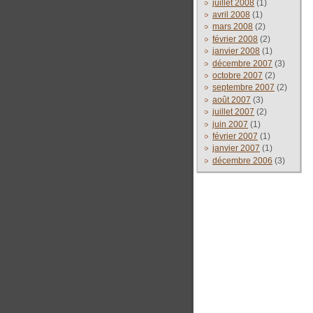
juillet 2008
(1)
avril 2008
(1)
mars 2008
(2)
février 2008
(2)
janvier 2008
(1)
décembre 2007
(3)
octobre 2007
(2)
septembre 2007
(2)
août 2007
(3)
juillet 2007
(2)
juin 2007
(1)
février 2007
(1)
janvier 2007
(1)
décembre 2006
(3)