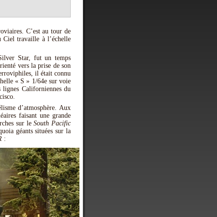
viaires. C’est au tour de
Ciel travaille à l’échelle
ilver Star, fut un temps
ienté vers la prise de son
rroviphiles, il était connu
elle « S » 1/64e sur voie
 lignes Californiennes du
cisco.
délisme d’atmosphère. Aux
éaires faisant une grande
rches sur le
South Pacific
quoia géants situées sur la
R
: