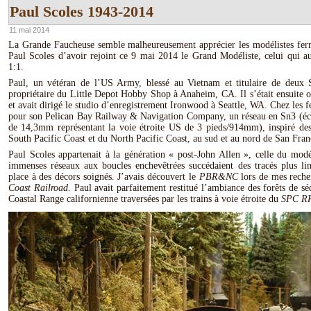
Paul Scoles 1943-2014
11 mai 2014
La Grande Faucheuse semble malheureusement apprécier les modélistes ferro
Paul Scoles d’avoir rejoint ce 9 mai 2014 le Grand Modéliste, celui qui au 
1:1.
Paul, un vétéran de l’US Army, blessé au Vietnam et titulaire de deux S
propriétaire du Little Depot Hobby Shop à Anaheim, CA. Il s’était ensuite or
et avait dirigé le studio d’enregistrement Ironwood à Seattle, WA. Chez les fe
pour son Pelican Bay Railway & Navigation Company, un réseau en Sn3 (éch
de 14,3mm représentant la voie étroite US de 3 pieds/914mm), inspiré des
South Pacific Coast et du North Pacific Coast, au sud et au nord de San Fran
Paul Scoles appartenait à la génération « post-John Allen », celle du mo
immenses réseaux aux boucles enchevêtrées succédaient des tracés plus lin
place à des décors soignés. J’avais découvert le
PBR&NC
lors de mes reche
Coast Railroad
. Paul avait parfaitement restitué l’ambiance des forêts de sé
Coastal Range californienne traversées par les trains à voie étroite du
SPC R