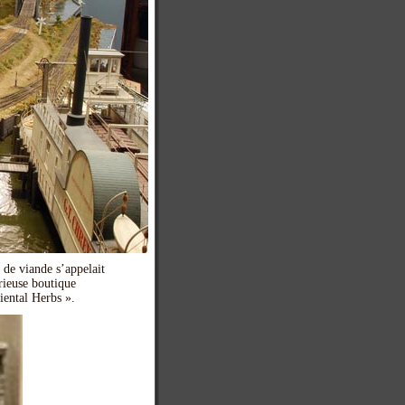
 de viande s’appelait
rieuse boutique
ental Herbs ».