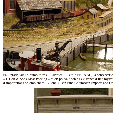
Paul pratiquait un humour très « Allenien » : sur le PBR&NC, la conserverie
« E.Coli & Sons Meat Packing » et on pouvait noter l’existence d’une mysté
d’importations colombiennes : « John Olson Fine Columbian Imports and Ori