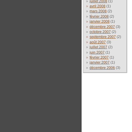
juillet 2008
(1)
avril 2008
(1)
mars 2008
(2)
février 2008
(2)
janvier 2008
(1)
décembre 2007
(3)
octobre 2007
(2)
septembre 2007
(2)
août 2007
(3)
juillet 2007
(2)
juin 2007
(1)
février 2007
(1)
janvier 2007
(1)
décembre 2006
(3)