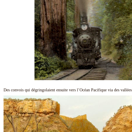
Des convois qui dégringolaient ensuite vers l’Océan Pacifique via des vallées 