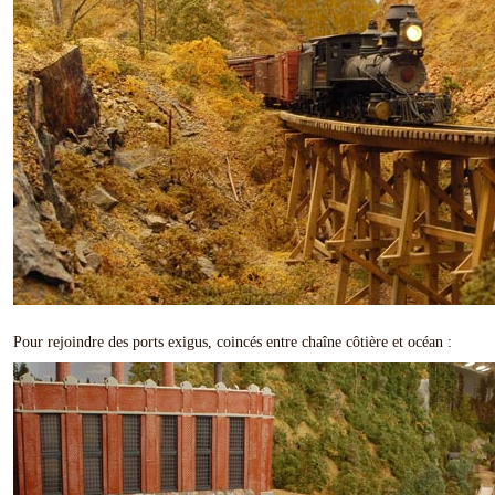
Pour rejoindre des ports exigus, coincés entre chaîne côtière et océan :