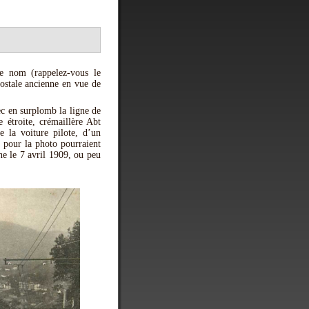
e nom (rappelez-vous le
postale ancienne en vue de
ec en surplomb la ligne de
étroite, crémaillère Abt
 la voiture pilote, d’un
t pour la photo pourraient
gne le 7 avril 1909, ou peu