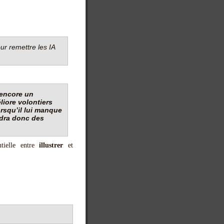
ur remettre les IA
 encore un
éliore volontiers
orsqu’il lui manque
udra donc des
ntielle entre
illustrer
et