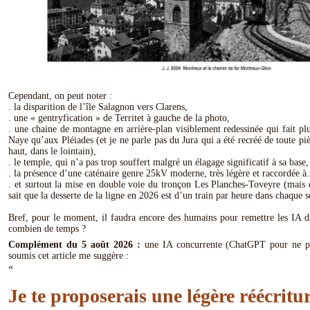
Cependant, on peut noter :
. la disparition de l’île Salagnon vers Clarens,
. une « gentryfication » de Territet à gauche de la photo,
. une chaine de montagne en arrière-plan visiblement redessinée qui fait p
Naye qu’aux Pléiades (et je ne parle pas du Jura qui a été recréé de toute pi
haut, dans le lointain),
. le temple, qui n’a pas trop souffert malgré un élagage significatif à sa base,
. la présence d’une caténaire genre 25kV moderne, très légère et raccordée à
. et surtout la mise en double voie du tronçon Les Planches-Toveyre (mais 
sait que la desserte de la ligne en 2026 est d’un train par heure dans chaque s
Bref, pour le moment, il faudra encore des humains pour remettre les IA d
combien de temps ?
Complément du 5 août 2026 :
une IA concurrente (ChatGPT pour ne pa
soumis cet article me suggère :
«
Je te proposerais une légère réécritur