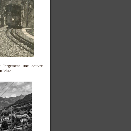
nt largement une oeuvre
rfelue :