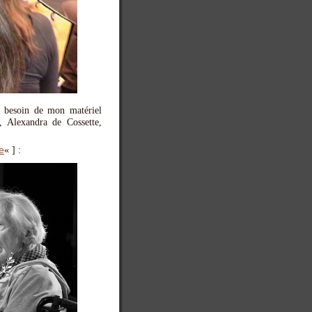
r besoin de mon matériel
 Alexandra de Cossette,
e
« ] :