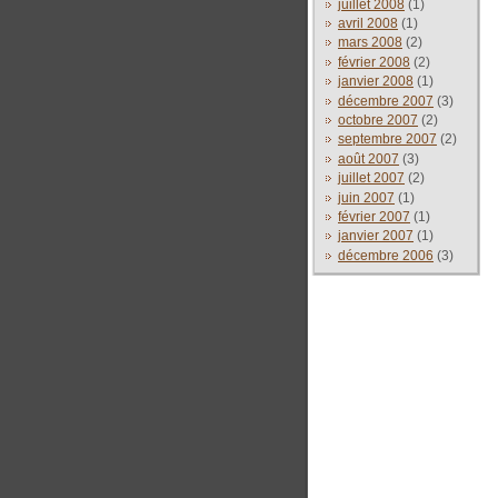
juillet 2008
(1)
avril 2008
(1)
mars 2008
(2)
février 2008
(2)
janvier 2008
(1)
décembre 2007
(3)
octobre 2007
(2)
septembre 2007
(2)
août 2007
(3)
juillet 2007
(2)
juin 2007
(1)
février 2007
(1)
janvier 2007
(1)
décembre 2006
(3)