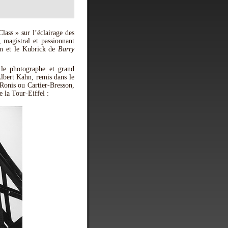
Class » sur l’éclairage des
 magistral et passionnant
an et le Kubrick de
Barry
 le photographe et grand
Albert Kahn, remis dans le
Ronis ou Cartier-Bresson,
 la Tour-Eiffel :