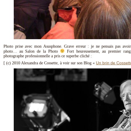
Photo prise avec mon Asusphone. Grave erreur : je ne pensais pas avoi
photo… au Salon de la Photo
Fort heureusement, au premier rang,
photographe professionnelle a pris ce superbe cliché :
Un brin de Cossett
[ (c) 2010 Alexandra de Cossette, à voir sur son Blog «