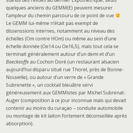
stands des revues au dernier Expométrique, seuls
quelques anciens du GEMM(E) peuvent mesurer
l’ampleur du chemin parcouru de ce point de vue
Le GEMM lui-même n’était pas exempt de
dissenssions internes, notamment au niveau des
échelles (Om contre HOm) ou même au sein d’une
échelle donnée (Oe14 ou Oe16,5), mais tout cela se
terminait généralement autour d’un demi et d’un
Baeckeoffe
au Cochon Doré (un restaurant alsacien
aujourd’hui disparu situé rue Thorel, près de Bonne-
Nouvelle), ou autour d’un verre de « Grande
Subrenette », un cocktail bleuâtre servi
généreusement aux GEMMistes par Michel Subrenat-
Auger (composition à ce jour inconnue mais qui devait
contenir au moins du curaçao – conduite automobile
ou montage de kit laiton fortement déconseillée après
absorption).