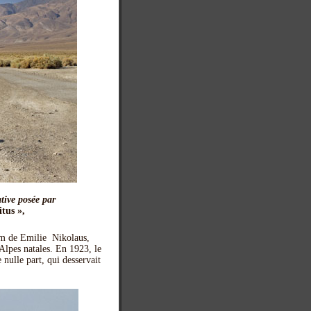
tive posée par
tus »,
nom de Emilie Nikolaus,
 Alpes natales. En 1923, le
nulle part, qui desservait