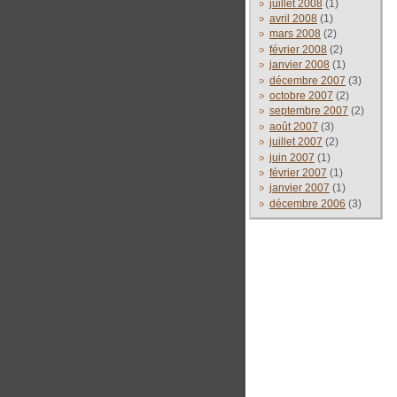
juillet 2008
(1)
avril 2008
(1)
mars 2008
(2)
février 2008
(2)
janvier 2008
(1)
décembre 2007
(3)
octobre 2007
(2)
septembre 2007
(2)
août 2007
(3)
juillet 2007
(2)
juin 2007
(1)
février 2007
(1)
janvier 2007
(1)
décembre 2006
(3)