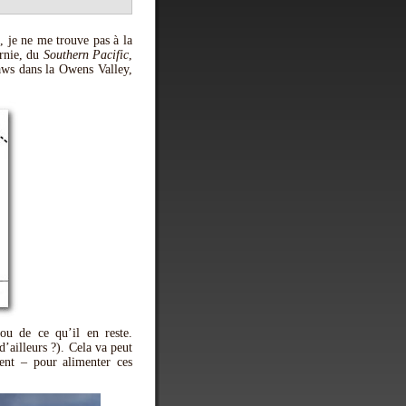
, je ne me trouve pas à la
rnie, du
Southern Pacific
,
Laws dans la Owens Valley,
ou de ce qu’il en reste.
’ailleurs ?). Cela va peut
ment – pour alimenter ces