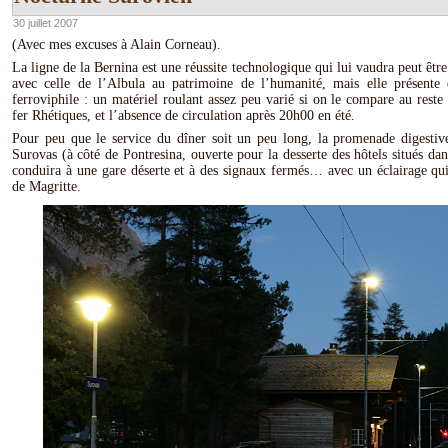
30 juillet 2007
(Avec mes excuses à Alain Corneau).
La ligne de la Bernina est une réussite technologique qui lui vaudra peut êtr
avec celle de l’Albula au patrimoine de l’humanité, mais elle présente 
ferroviphile : un matériel roulant assez peu varié si on le compare au rest
fer Rhétiques, et l’absence de circulation après 20h00 en été.
Pour peu que le service du dîner soit un peu long, la promenade digestive
Surovas (à côté de Pontresina, ouverte pour la desserte des hôtels situés dan
conduira à une gare déserte et à des signaux fermés… avec un éclairage qui
de Magritte.