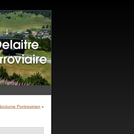
Nocturne Pontresinien
»