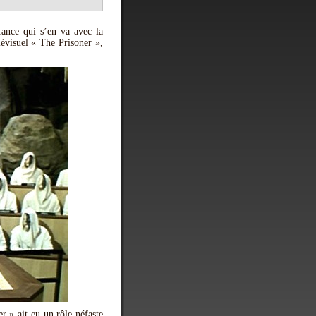
ance qui s’en va avec la
lévisuel « The Prisoner »,
r » ait eu un rôle néfaste