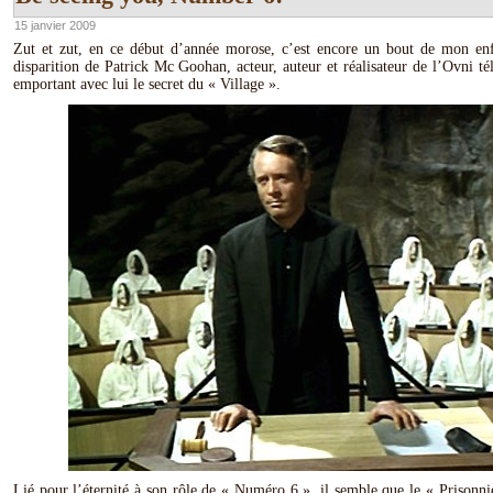
15 janvier 2009
Zut et zut, en ce début d’année morose, c’est encore un bout de mon enf
disparition de Patrick Mc Goohan, acteur, auteur et réalisateur de l’Ovni té
emportant avec lui le secret du « Village ».
Lié pour l’éternité à son rôle de « Numéro 6 », il semble que le « Prisonnie