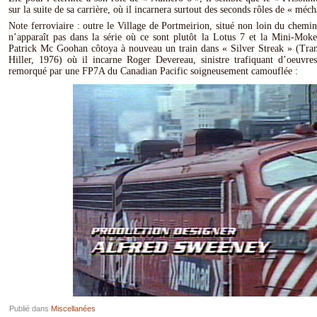
sur la suite de sa carrière, où il incarnera surtout des seconds rôles de « méch
Note ferroviaire : outre le Village de Portmeirion, situé non loin du chemin
n’apparaît pas dans la série où ce sont plutôt la Lotus 7 et la Mini-Moke 
Patrick Mc Goohan côtoya à nouveau un train dans « Silver Streak » (Tra
Hiller, 1976) où il incarne Roger Devereau, sinistre trafiquant d’oeuvre
remorqué par une FP7A du Canadian Pacific soigneusement camouflée :
Publié dans
Miscellanées