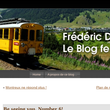
Home
A propos de ce blog…
Montreux ne répond plus !
Plan de 
«
Be seeing you, Number 6!