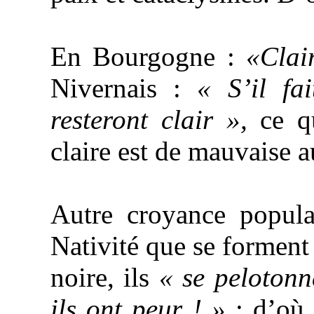
En Bourgogne :
«Clair
Nivernais :
« S’il fa
resteront clair »,
ce q
claire est de mauvaise a
Autre croyance popula
Nativité
que se forment l
noire, ils
« se pelotonn
ils ont peur ! »
; d’où 